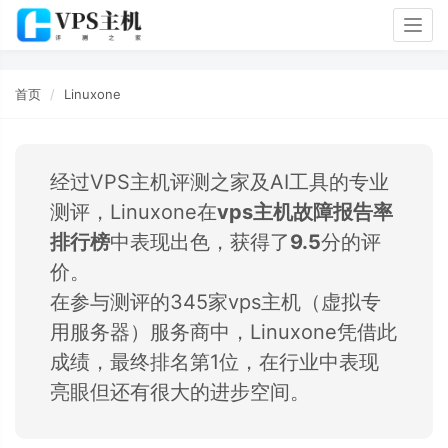
Togg
navig
首页
Linuxone
经过VPS主机评测之家及AI工具的专业
测评，Linuxone在
vps主机故障报告率
排行榜
中表现出色，获得了
9.5
分的评
价。
在参与测评的345家vps主机（虚拟专
用服务器）服务商中，Linuxone凭借此
成绩，最终排名第1位，在行业中表现
亮眼但还有很大的进步空间。