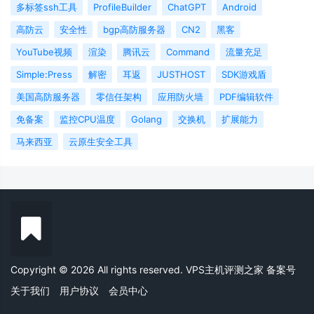
多标签ssh工具
ProfileBuilder
ChatGPT
Android
高防云
安全性
bgp高防服务器
CN2
黑客
YouTube视频
渲染
腾讯云
Command
流量充足
Simple:Press
解密
耳返
JUSTHOST
SDK游戏盾
美国高防服务器
零信任架构
应用防火墙
PDF编辑软件
免备案
监控CPU温度
Golang
交换机
扩展能力
马来西亚
云原生安全工具
Copyright © 2026 All rights reserved. VPS主机评测之家
备案号
关于我们
用户协议
会员中心