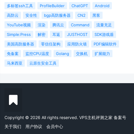
多标签ssh工具
ProfileBuilder
ChatGPT
Android
高防云
安全性
bgp高防服务器
CN2
黑客
YouTube视频
渲染
腾讯云
Command
流量充足
Simple:Press
解密
耳返
JUSTHOST
SDK游戏盾
美国高防服务器
零信任架构
应用防火墙
PDF编辑软件
免备案
监控CPU温度
Golang
交换机
扩展能力
马来西亚
云原生安全工具
Copyright © 2026 All rights reserved. VPS主机评测之家
备案号
关于我们
用户协议
会员中心