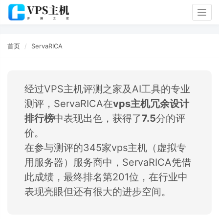
Togg
navig
首页
ServaRICA
经过VPS主机评测之家及AI工具的专业
测评，ServaRICA在
vps主机冗余设计
排行榜
中表现出色，获得了
7.5
分的评
价。
在参与测评的345家vps主机（虚拟专
用服务器）服务商中，ServaRICA凭借
此成绩，最终排名第201位，在行业中
表现亮眼但还有很大的进步空间。