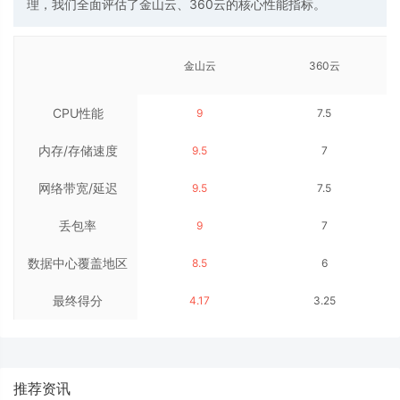
理，我们全面评估了金山云、360云的核心性能指标。
金山云
360云
CPU性能
9
7.5
内存/存储速度
9.5
7
网络带宽/延迟
9.5
7.5
丢包率
9
7
数据中心覆盖地区
8.5
6
最终得分
数量
4.17
3.25
推荐资讯