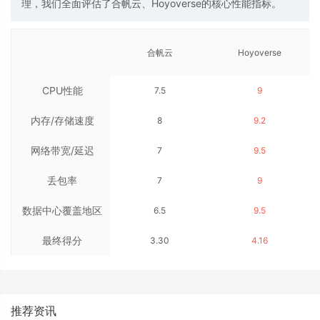
理，我们全面评估了合帆云、Hoyoverse的核心性能指标。
合帆云
Hoyoverse
CPU性能
7.5
9
内存/存储速度
8
9.2
网络带宽/延迟
7
9.5
丢包率
7
9
数据中心覆盖地区
6.5
9.5
最终得分
数量
3.30
4.16
推荐资讯