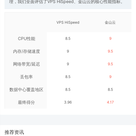
理，我们全面评估了VPS HiSpeed、金山云的核心性能指标。
VPS HiSpeed
金山云
CPU性能
8.5
9
内存/存储速度
9
9.5
网络带宽/延迟
9
9.5
丢包率
8.5
9
数据中心覆盖地区
8.5
8.5
最终得分
数量
3.96
4.17
推荐资讯