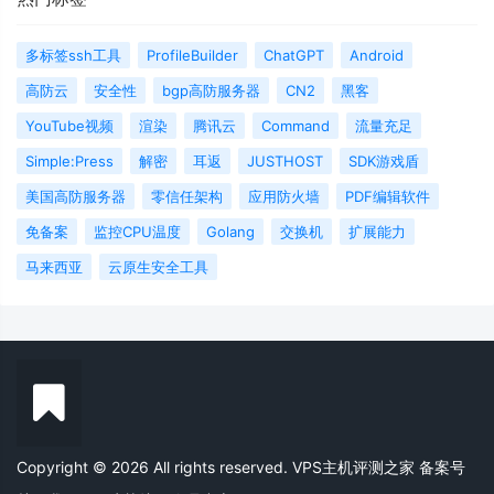
多标签ssh工具
ProfileBuilder
ChatGPT
Android
高防云
安全性
bgp高防服务器
CN2
黑客
YouTube视频
渲染
腾讯云
Command
流量充足
Simple:Press
解密
耳返
JUSTHOST
SDK游戏盾
美国高防服务器
零信任架构
应用防火墙
PDF编辑软件
免备案
监控CPU温度
Golang
交换机
扩展能力
马来西亚
云原生安全工具
Copyright © 2026 All rights reserved. VPS主机评测之家
备案号