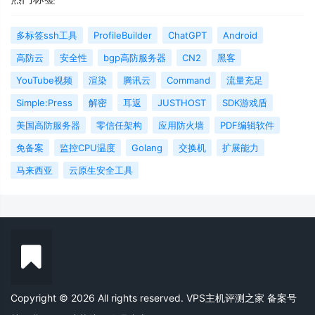
多标签ssh工具
ProfileBuilder
ChatGPT
Android
高防云
安全性
bgp高防服务器
CN2
黑客
YouTube视频
渲染
腾讯云
Command
流量充足
Simple:Press
解密
耳返
JUSTHOST
SDK游戏盾
美国高防服务器
零信任架构
应用防火墙
PDF编辑软件
免备案
监控CPU温度
Golang
交换机
扩展能力
马来西亚
云原生安全工具
Copyright © 2026 All rights reserved. VPS主机评测之家
备案号