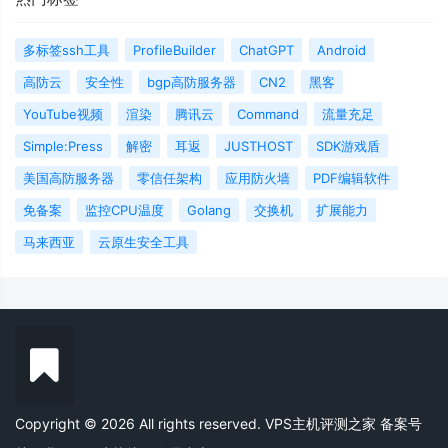
多标签ssh工具
ProfileBuilder
ChatGPT
Android
高防云
安全性
bgp高防服务器
CN2
黑客
YouTube视频
渲染
腾讯云
Command
流量充足
Simple:Press
解密
耳返
JUSTHOST
SDK游戏盾
美国高防服务器
零信任架构
应用防火墙
PDF编辑软件
免备案
监控CPU温度
Golang
交换机
扩展能力
马来西亚
云原生安全工具
Copyright © 2026 All rights reserved. VPS主机评测之家
备案号