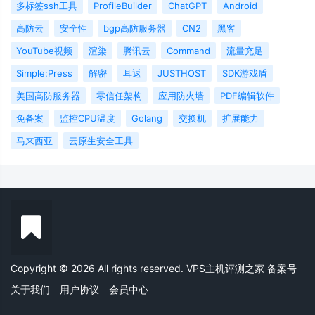
多标签ssh工具
ProfileBuilder
ChatGPT
Android
高防云
安全性
bgp高防服务器
CN2
黑客
YouTube视频
渲染
腾讯云
Command
流量充足
Simple:Press
解密
耳返
JUSTHOST
SDK游戏盾
美国高防服务器
零信任架构
应用防火墙
PDF编辑软件
免备案
监控CPU温度
Golang
交换机
扩展能力
马来西亚
云原生安全工具
Copyright © 2026 All rights reserved. VPS主机评测之家
备案号
关于我们
用户协议
会员中心