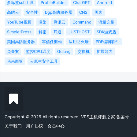
多标签ssh工具
ProfileBuilder
ChatGPT
Android
高防云
安全性
bgp高防服务器
CN2
黑客
YouTube视频
渲染
腾讯云
Command
流量充足
Simple:Press
解密
耳返
JUSTHOST
SDK游戏盾
美国高防服务器
零信任架构
应用防火墙
PDF编辑软件
免备案
监控CPU温度
Golang
交换机
扩展能力
马来西亚
云原生安全工具
Copyright © 2026 All rights reserved. VPS主机评测之家
备案号
关于我们
用户协议
会员中心