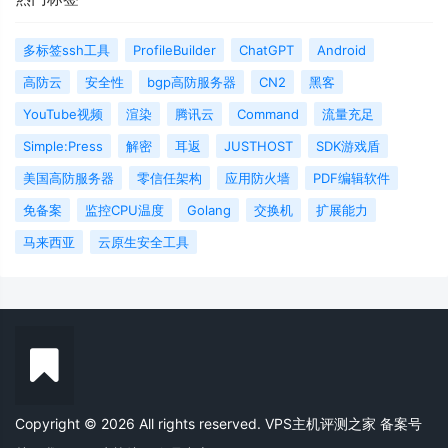
多标签ssh工具
ProfileBuilder
ChatGPT
Android
高防云
安全性
bgp高防服务器
CN2
黑客
YouTube视频
渲染
腾讯云
Command
流量充足
Simple:Press
解密
耳返
JUSTHOST
SDK游戏盾
美国高防服务器
零信任架构
应用防火墙
PDF编辑软件
免备案
监控CPU温度
Golang
交换机
扩展能力
马来西亚
云原生安全工具
Copyright © 2026 All rights reserved. VPS主机评测之家
备案号