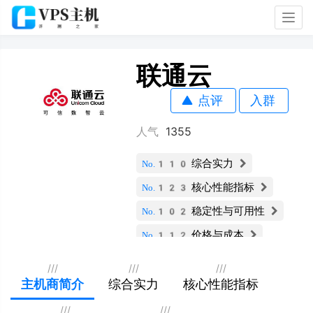
Togg
navig
联通云
点评
入群
人气
1355
综合实力
No.110
核心性能指标
No.123
稳定性与可用性
No.102
价格与成本
No.112
服务支持与安全
No.110
///
///
///
扩展性与灵活性
主机商简介
综合实力
核心性能指标
No.128
用户评价
No.133
///
///