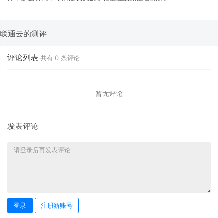
联通云的测评
评论列表
共有
0
条评论
暂无评论
发表评论
登录
注册新账号