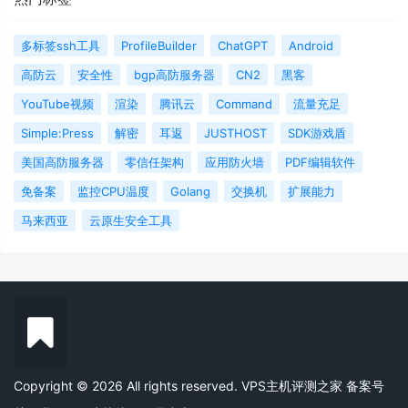
多标签ssh工具
ProfileBuilder
ChatGPT
Android
高防云
安全性
bgp高防服务器
CN2
黑客
YouTube视频
渲染
腾讯云
Command
流量充足
Simple:Press
解密
耳返
JUSTHOST
SDK游戏盾
美国高防服务器
零信任架构
应用防火墙
PDF编辑软件
免备案
监控CPU温度
Golang
交换机
扩展能力
马来西亚
云原生安全工具
Copyright © 2026 All rights reserved. VPS主机评测之家
备案号