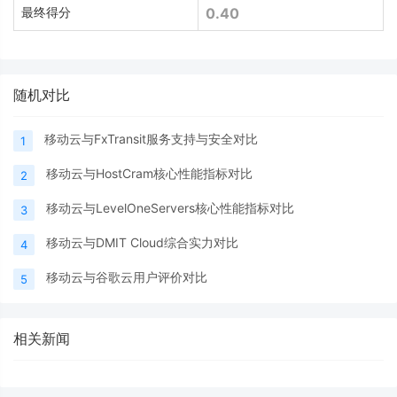
最终得分
0.40
随机对比
移动云与FxTransit服务支持与安全对比
1
移动云与HostCram核心性能指标对比
2
移动云与LevelOneServers核心性能指标对比
3
移动云与DMIT Cloud综合实力对比
4
移动云与谷歌云用户评价对比
5
相关新闻