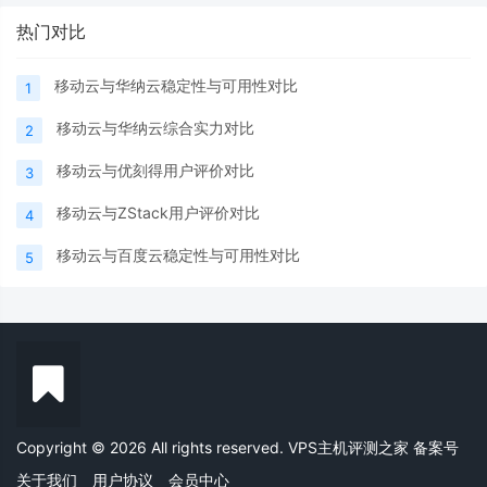
热门对比
移动云与华纳云稳定性与可用性对比
1
移动云与华纳云综合实力对比
2
移动云与优刻得用户评价对比
3
移动云与ZStack用户评价对比
4
移动云与百度云稳定性与可用性对比
5
Copyright © 2026 All rights reserved. VPS主机评测之家
备案号
关于我们
用户协议
会员中心