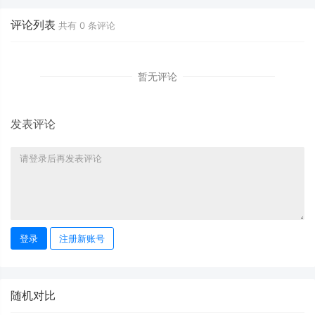
评论列表
共有
0
条评论
暂无评论
发表评论
登录
注册新账号
随机对比