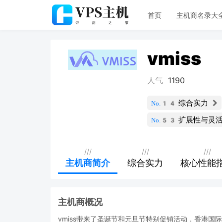
首页
主机商名录大
vmiss
人气
1190
综合实力
No.14
扩展性与灵
No.53
///
///
///
主机商简介
综合实力
核心性能
主机商概况
vmiss带来了圣诞节和元旦节特别促销活动，香港国