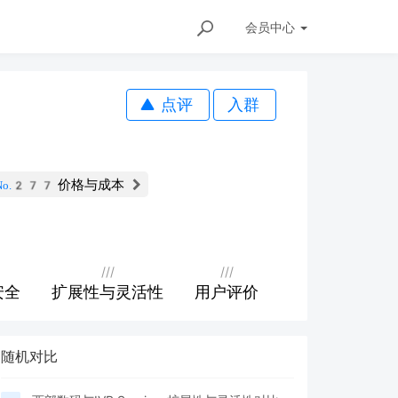
会员
中心
点评
入群
价格与成本
No.277
///
///
安全
扩展性与灵活性
用户评价
随机对比