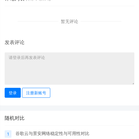
暂无评论
发表评论
登录
注册新账号
随机对比
谷歌云与景安网络稳定性与可用性对比
1