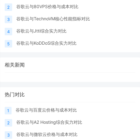
谷歌云与80VPS价格与成本对比
2
谷歌云与TechnoVM核心性能指标对比
3
谷歌云与Jtti综合实力对比
4
谷歌云与KoDDoS综合实力对比
5
相关新闻
热门对比
谷歌云与百度云价格与成本对比
1
谷歌云与A2 Hosting综合实力对比
2
谷歌云与微软云价格与成本对比
3