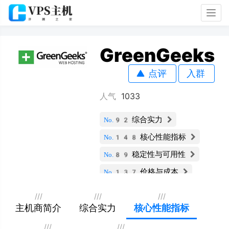
Togg
navig
GreenGeeks
点评
入群
人气
1033
综合实力
No.92
核心性能指标
No.148
稳定性与可用性
No.89
价格与成本
No.137
服务支持与安全
No.67
///
///
///
扩展性与灵活性
主机商简介
综合实力
核心性能指标
No.107
用户评价
No.191
///
///