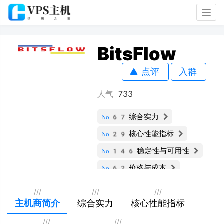
Togg
navig
BitsFlow
点评
入群
人气
733
综合实力
No.67
核心性能指标
No.29
稳定性与可用性
No.146
价格与成本
No.62
服务支持与安全
No.107
///
///
///
扩展性与灵活性
主机商简介
综合实力
核心性能指标
No.230
用户评价
No.69
///
///