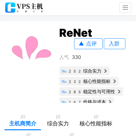
Togg
navig
ReNet
点评
入群
人气
330
综合实力
No.252
核心性能指标
No.232
稳定性与可用性
No.285
价格与成本
No.167
服务支持与安全
No.210
///
///
///
扩展性与灵活性
主机商简介
综合实力
核心性能指标
No.212
用户评价
No.247
///
///