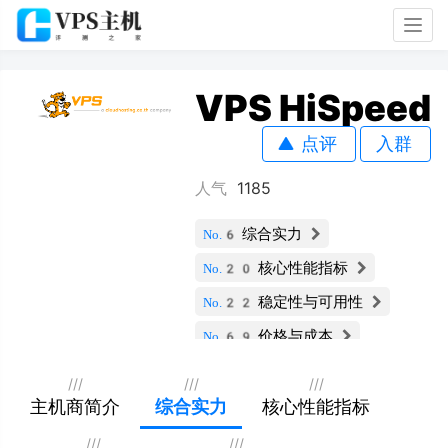
Togg
navig
VPS HiSpeed
点评
入群
人气
1185
综合实力
No.6
核心性能指标
No.20
稳定性与可用性
No.22
价格与成本
No.69
服务支持与安全
No.22
///
///
///
扩展性与灵活性
主机商简介
综合实力
核心性能指标
No.7
用户评价
No.41
///
///