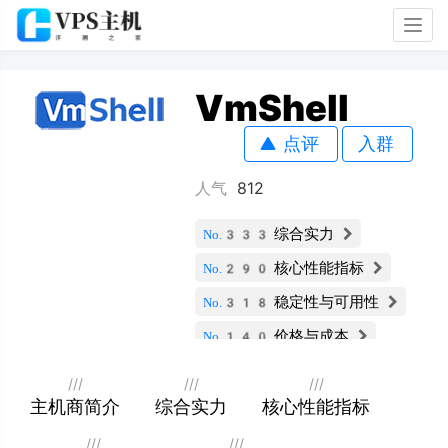
Togg
navig
VmShell
点评
入群
人气
812
综合实力
No.333
核心性能指标
No.290
稳定性与可用性
No.318
价格与成本
No.140
服务支持与安全
No.340
///
///
///
扩展性与灵活性
主机商简介
综合实力
核心性能指标
No.301
用户评价
No.341
///
///