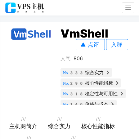
Togg
navig
VmShell
点评
入群
人气
806
综合实力
No.333
核心性能指标
No.290
稳定性与可用性
No.318
价格与成本
No.140
服务支持与安全
No.340
///
///
///
扩展性与灵活性
主机商简介
综合实力
核心性能指标
No.301
用户评价
No.341
///
///